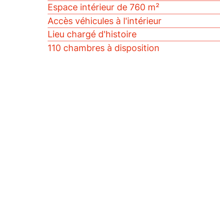
Espace intérieur de 760 m²
Accès véhicules à l'intérieur
Lieu chargé d'histoire
110 chambres à disposition