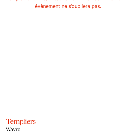
Salles
évènement ne s’oubliera pas.
Galerie
Engagements
À propos
FR
Formulaire de contact
info@great-food.be
+32 2 880 87 80
Templiers
Wavre