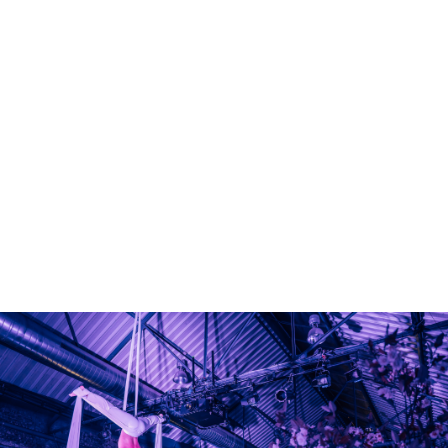
Salles
Galerie
Engagements
À propos
FR
Formulaire de contact
info@great-food.be
+32 2 880 87 80
The EGG Brussels, situé