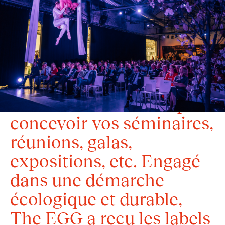
au coeur de Bruxelles,
peut accueillir jusqu'à
1000 invités. Ses 5000 m²
et ses configurations
variées permettent une
créativité sans limite pour
concevoir vos séminaires,
réunions, galas,
expositions, etc. Engagé
dans une démarche
écologique et durable,
The EGG a reçu les labels